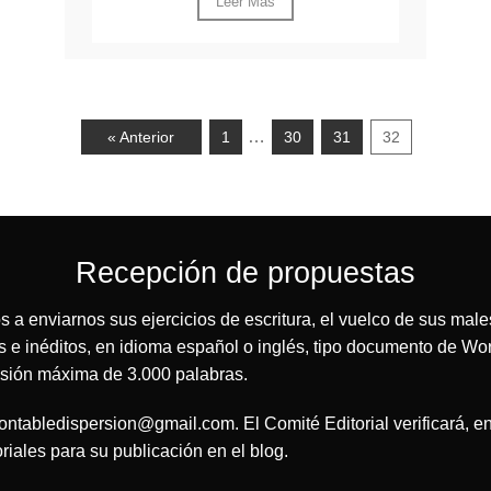
Leer Mas
…
« Anterior
1
30
31
32
Recepción de propuestas
s a enviarnos sus ejercicios de escritura, el vuelco de sus male
es e inéditos, en idioma español o inglés, tipo documento de W
nsión máxima de 3.000 palabras.
tabledispersion@gmail.com. El Comité Editorial verificará, en 
oriales para su publicación en el blog.