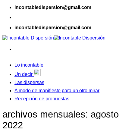
Skip
incontabledispersion@gmail.com
to
content
incontabledispersion@gmail.com
Lo incontable
Un decir
Las dispersas
A modo de manifiesto para un otro mirar
Recepción de propuestas
archivos mensuales:
agosto
2022