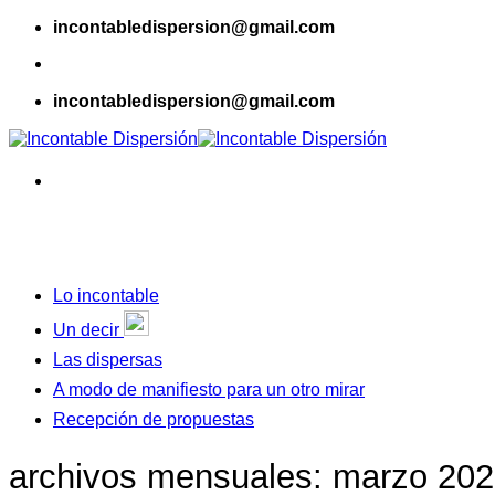
Skip
incontabledispersion@gmail.com
to
content
incontabledispersion@gmail.com
Lo incontable
Un decir
Las dispersas
A modo de manifiesto para un otro mirar
Recepción de propuestas
archivos mensuales:
marzo 202