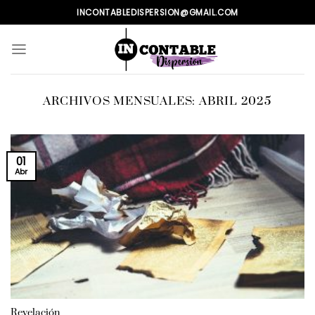
Skip
INCONTABLEDISPERSION@GMAIL.COM
to
content
ARCHIVOS MENSUALES:
ABRIL 2025
01
Abr
Revelación