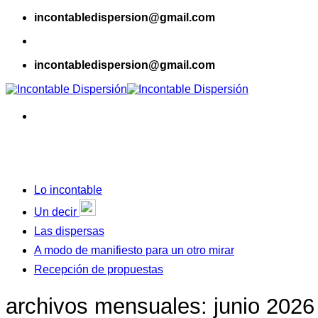
Skip
incontabledispersion@gmail.com
to
content
incontabledispersion@gmail.com
Lo incontable
Un decir
Las dispersas
A modo de manifiesto para un otro mirar
Recepción de propuestas
archivos mensuales:
junio 2026