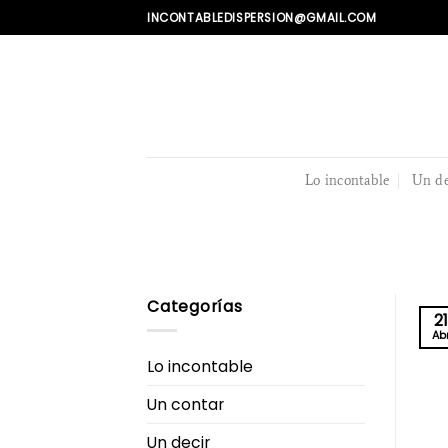
Skip
INCONTABLEDISPERSION@GMAIL.COM
to
content
Lo incontable
Un de
Categorías
21
Ab
Lo incontable
Un contar
Un decir