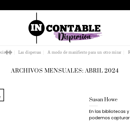
cir
Las dispersas
A modo de manifiesto para un otro mirar
R
ARCHIVOS MENSUALES:
ABRIL 2024
r
Susan Howe
En las bibliotecas 
podemos capturar el 