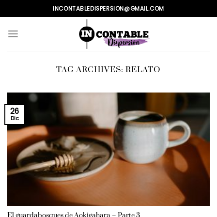
Skip
INCONTABLEDISPERSION@GMAIL.COM
to
content
TAG ARCHIVES:
RELATO
26
Dic
El guardabosques de Aokigahara – Parte 3