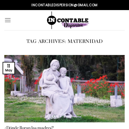
Skip
INCONTABLEDISPERSION@GMAIL.COM
to
content
TAG ARCHIVES:
MATERNIDAD
11
May
¿Dónde lloran las madres?