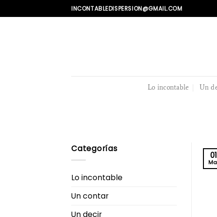
Skip
INCONTABLEDISPERSION@GMAIL.COM
to
content
Lo incontable
Un de
Categorías
01
Ma
Lo incontable
Un contar
Un decir