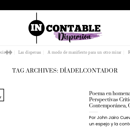
cir
Las dispersas
A modo de manifiesto para un otro mirar
R
TAG ARCHIVES:
DÍADELCONTADOR
Poema en homenaje
r
Perspectivas Críti
Contemporánea, C
Por John Jairo Cuev
un espejo y la cont