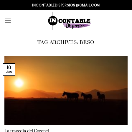
Skip
INCONTABLEDISPERSION@GMAIL.COM
to
content
TAG ARCHIVES:
BESO
10
Jun
La tragedia del Coronel