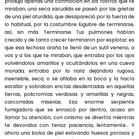
produjo apenas una conmoción en los rostros que te
miraban, una seca sacudida se paseó por las grietas
de una piel aturdida, que desapareció por la fuerza de
lo habitual, por la costumbre lúgubre de terminarse,
así, sin más. Terminarse. Tus pulmones habían
crecido y de tanto crecer terminaron por explotar; es
que esa lechosa araña te llenó de un sutil veneno, a
vos y a los que te miraban, que entraba por los ojos
volviéndolos amarillos y ocultándolos en una cueva
morada; entraba por la nariz dejándola rugosa,
insensible, seca; o se afilaba en la boca y la hacía
estallar y sobraban encías desdentadas en aquellas
tierras, policromías verdosas y amarillas y negras,
carcomidas miserias. Esa enorme serpiente
fumigadora que se enroscó por dentro, acaso sin
llamar tu atención, con cinismo se divertía mientras
te devoraba con tenaz paciencia, lentamente… Y
ahora una bolsa de piel estivando huesos porosos y