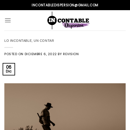
Skip
INCONTABLEDISPERSION@GMAIL.COM
to
content
LO INCONTABLE
,
UN CONTAR
POSTED ON
DICIEMBRE 6, 2022
BY
REVISION
06
Dic